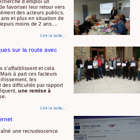
echerche d'emploi un
e favoriser leur retour vers
ément des acteurs publics.
 ans et plus en situation de
depuis moins de 2 ans....
Lire la suite...
ues sur la route avec
s’affaiblissent et cela
 Mais à part ces facteurs
illissement, les
des difficultés par rapport
séquent,
une remise à
se.
Lire la suite...
ernet
ntraîné une recrudescence