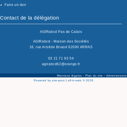
Faire un don
Contact de la délégation
AGIRabcd Pas de Calais
AGIRabcd - Maison des Sociétés
16, rue Aristide Briand 62000 ARRAS
03 21 71 93 54
agirabcd62@orange.fr
-
-
Mentions légales
Plan du site
Administration
Powered by aiw-asso
|
all-in-web © 2026