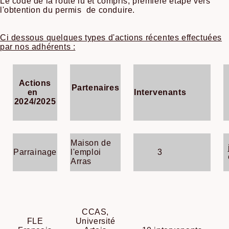
Le code de la route lu et compris, première étape vers
l'obtention du permis de conduire.
Ci dessous quelques types d'actions récentes effectuées
par nos adhérents :
Actions
Partenaires
en
Intervenants
2024/2025
Maison de
Parrainage
l'emploi
3
Arras
CCAS,
FLE
Université