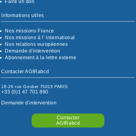
Faire un don
CALVADOS-ORNE
BOUCHES-DU-RHÖNE / ALPES
CHARENTE-MARITIME
Informations utiles
CÖTE-D'OR
CÖTES-D'ARMOR
Nos missions France
DORDOGNE
Nos missions à l’ international
DRÖME / ARDÈCHE
Nos relations européennes
ESSONNE
Demande d'intervention
EURE-ET-LOIR
Abonnement à la lettre externe
EURE/SEINE-MARITIME
FINISTÈRE
Contacter AGIRabcd
GARD
HAUTE-GARONNE
18-26 rue Goubet 75019 PARIS
HAUTES-PYRÉNÉES
+33 (0)1 47 701 890
HÉRAULT
ILLE ET VILAINE
Demande d'intervention
ISÈRE
LIMOUSIN
Contacter
LOIRE
AGIRabcd
LOIRE / OCÉAN
LOT