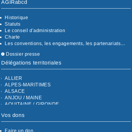
AGIRabcd
Historique
Statuts
Le conseil d'administration
Charte
Les conventions, les engagements, les partenariats…
Dossier presse
Délégations territoriales
ALLIER
ALPES-MARITIMES
ALSACE
ANJOU / MAINE
AQUITAINE / GIRONDE
AQUITAINE / SUD
Vos dons
AUDE
AUVERGNE / SUD
CALVADOS-ORNE
Faire un don