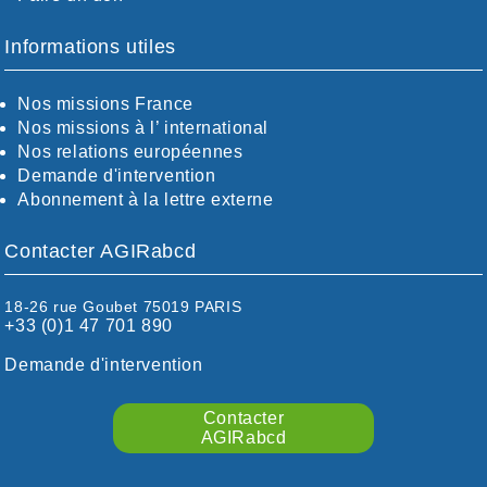
BOUCHES-DU-RHÖNE / ALPES
CHARENTE-MARITIME
Informations utiles
CÖTE-D'OR
CÖTES-D'ARMOR
Nos missions France
DORDOGNE
Nos missions à l’ international
DRÖME / ARDÈCHE
Nos relations européennes
ESSONNE
Demande d'intervention
EURE-ET-LOIR
Abonnement à la lettre externe
EURE/SEINE-MARITIME
FINISTÈRE
Contacter AGIRabcd
GARD
HAUTE-GARONNE
HAUTES-PYRÉNÉES
18-26 rue Goubet 75019 PARIS
+33 (0)1 47 701 890
HÉRAULT
ILLE ET VILAINE
Demande d'intervention
ISÈRE
LIMOUSIN
Contacter
LOIRE
AGIRabcd
LOIRE / OCÉAN
LOT