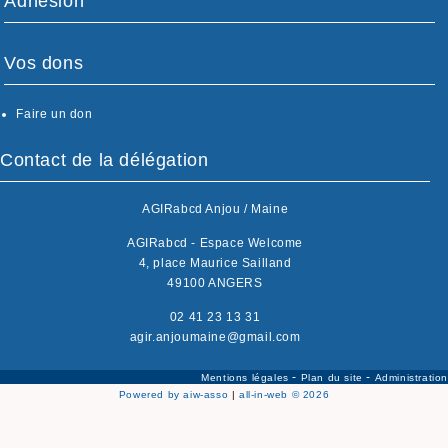
Adhésion
Vos dons
Faire un don
Contact de la délégation
AGIRabcd Anjou / Maine
AGIRabcd - Espace Welcome
4, place Maurice Sailland
49100 ANGERS
02 41 23 13 31
agir.anjoumaine@gmail.com
-
-
Mentions légales
Plan du site
Administration
Powered by aiw-asso
|
all-in-web © 2026