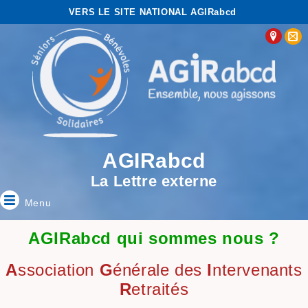
VERS LE SITE NATIONAL AGIRabcd
AGIRabcd
La Lettre externe
Menu
AGIRabcd qui sommes nous ?
A
ssociation
G
énérale des
I
ntervenants
R
etraités