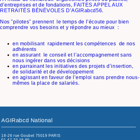
d’entreprises et de fondations,
FAITES APPEL AUX
RETRAITÉS BÉNÉVOLES D’AGIRabcd56
.
Nos "pilotes" prennent le temps de l’écoute pour bien
comprendre vos besoins et y répondre au mieux :
en mobilisant rapidement les compétences de nos
adhérents
en assurant le conseil et l’accompagnement sans
nous ingérer dans vos décisions
en parrainant les initiatives des projets d’insertion,
de solidarité et de développement
en
agissant en faveur de l’emploi sans prendre nous-
mêmes la place de salariés.
AGIRabcd National
18-26 rue Goubet 75019 PARIS